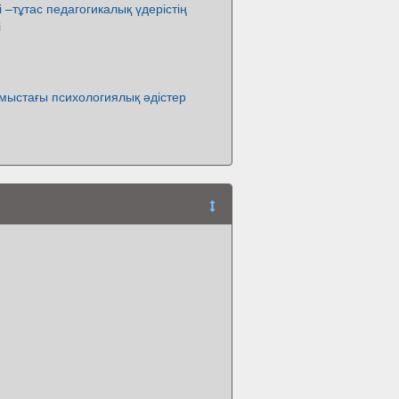
 –тұтас педагогикалық үдерістің
і
мыстағы психологиялық әдістер