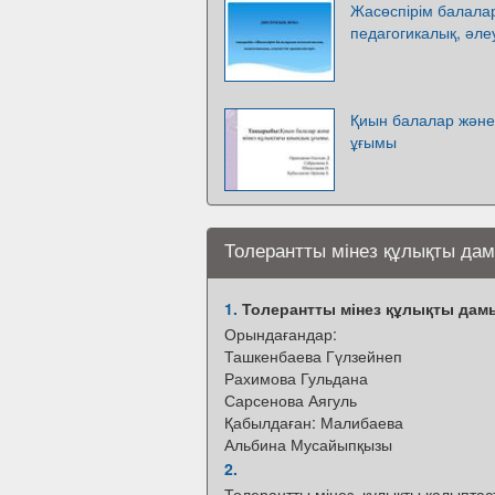
Жасөспірім балала
педагогикалық, әле
Қиын балалар және
ұғымы
Толерантты мінез құлықты да
1.
Толерантты мінез құлықты дам
Орындағандар:
Ташкенбаева Гүлзейнеп
Рахимова Гульдана
Сарсенова Аягуль
Қабылдаған: Малибаева
Альбина Мусайыпқызы
2.
Толерантты мінез–құлықты қалыптас