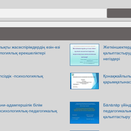
ықты жасөспірімдердің өзін-өзі
Жеткіншектерд
логиялық ерекшеліктері
қалыптастыру
негіздері
псіздік -психологиялық
Қонақжайлылы
қарымқатынас
ани-адамгершілік білім
Бaлaлaр үйінд
сихологиялық-педагогикалық
педагогикалық
қалыптастыру