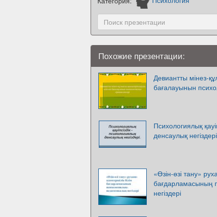
Категория:
Психология
Похожие презентации:
Девиантты мінез-құл
бағалауынын психо
Психологиялық қауі
денсаулық негіздері
«Өзін-өзі тану» рух
бағдарламасының п
негіздері