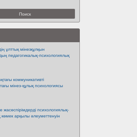
ің ұлттық мінезқұлқын
дың педагогикалық-психологиялық
қтағы коммуникативті
тағы мінез-құлық психологиясы
е жасөспірімдерді психологиялық-
 көмек арқылы әлеуметтенуін