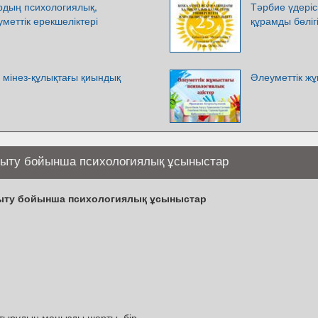
рдың психологиялық,
Тәрбие үдерісі
уметтік ерекшеліктері
құрамды бөліг
 мінез-құлықтағы қиындық
Әлеуметтік жұ
мыту бойынша психологиялық ұсыныстар
ыту бойынша психологиялық ұсыныстар
тырудың маңызды шарты, бір