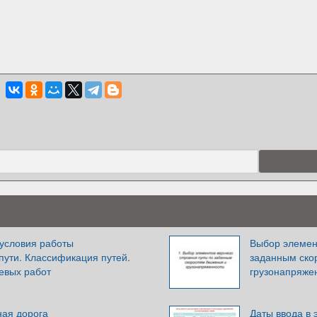
условия работы
Выбор элемент
пути. Классификация путей.
заданным ско
евых работ
грузонапряже
ная дорога
Даты ввода в 