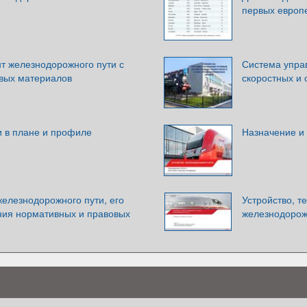
первых европ
т железнодорожного пути с
Система упра
вых материалов
скоростных и
и в плане и профиле
Назначение и 
елезнодорожного пути, его
Устройство, т
ания нормативных и правовых
железнодорож