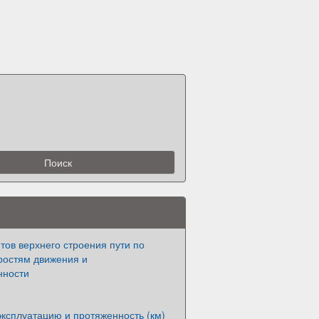
ов верхнего строения пути по
ростям движения и
нности
эксплуатацию и протяженность (км)