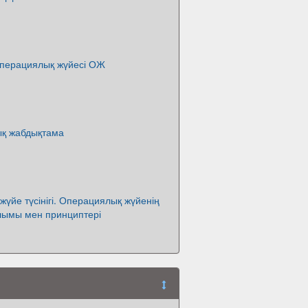
перациялық жүйесі ОЖ
қ жабдықтама
үйе түсінігі. Операциялық жүйенің
ылымы мен принциптері