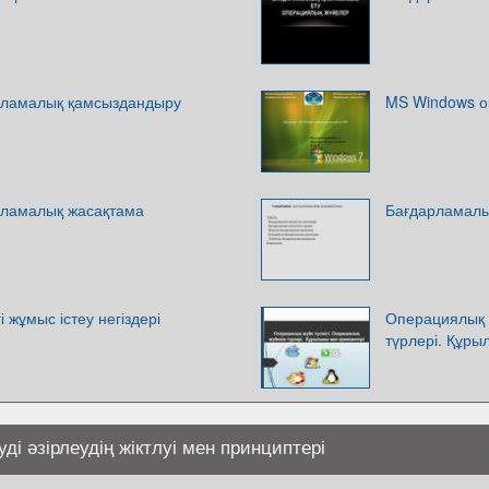
рламалық қамсыздандыру
MS Windows о
рламалық жасақтама
Бағдарламалы
 жұмыс істеу негіздері
Операциялық ж
түрлері. Құр
і әзірлеудің жіктлуі мен принциптері