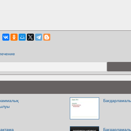
печение
граммалық
Бағдарламалы
рылуы
сақтама
Бағдарламалы