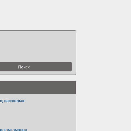
қ жасақтама
қ қамтамасыз