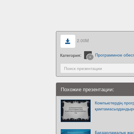
2.00M
Категория:
Программное обес
Похожие презентации:
Компьютердің про
қамтамасызданды
Бағдарламалық жа