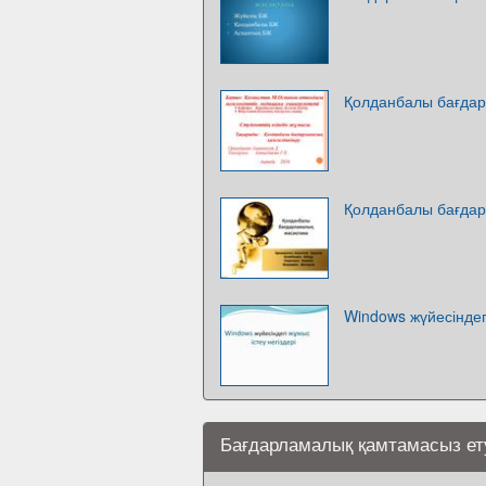
Қолданбалы бағда
Қолданбалы бағда
Windows жүйесіндегі
Бағдарламалық қамтамасыз етуд