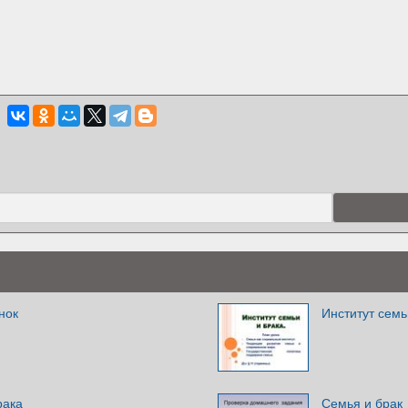
нок
Институт семь
рака
Семья и брак