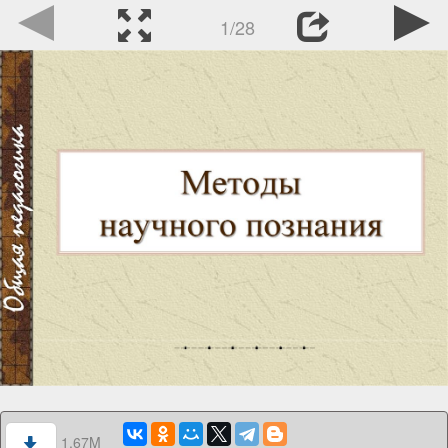
1/28
1.67M