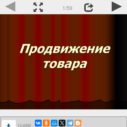
1/59
13.69M