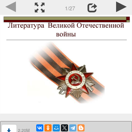
1/27
2.20M