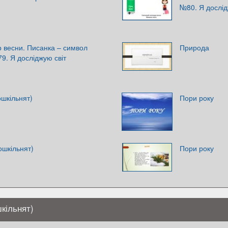
№80. Я дослід
 весни. Писанка – символ
Природа
9. Я досліджую світ
ошкільнят)
Пори року
дошкільнят)
Пори року
шкільнят)