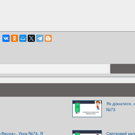
Як дізнатися,
№73
«Весна». Урок №74. Я
Святковий кал