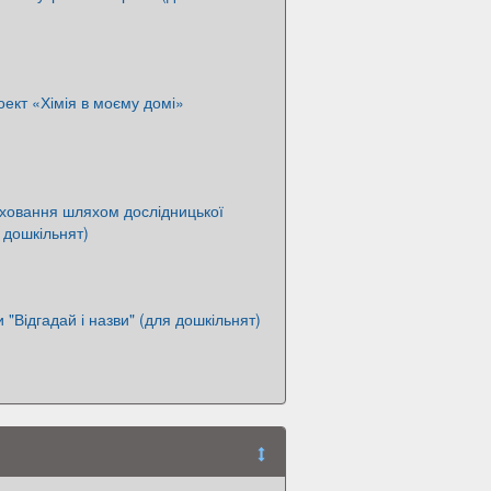
ект «Хімія в моєму домі»
ховання шляхом дослідницької
я дошкільнят)
и "Відгадай і назви" (для дошкільнят)