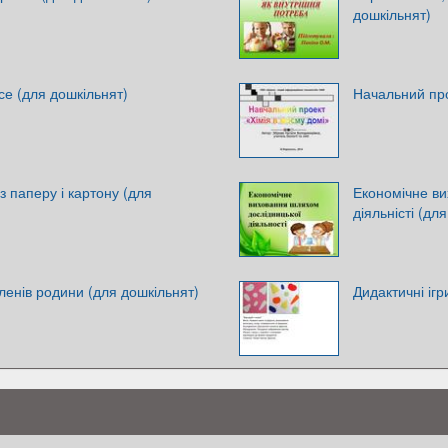
дошкільнят)
се (для дошкільнят)
Начальний про
з паперу і картону (для
Економічне ви
діяльністі (дл
членів родини (для дошкільнят)
Дидактичні ігр