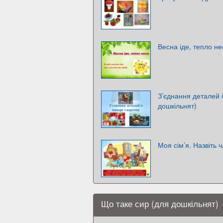
Весна іде, тепло не
З’єднання деталей і
дошкільнят)
Моя сім’я. Назвіть 
Що таке сир (для дошкільнят)