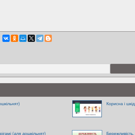
дошкільнят)
Корисна і шкі
рігамі (для дошкільнят)
Бережливість,