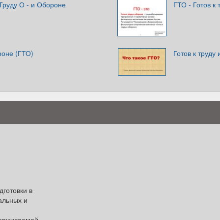
к Труду О - и Обороне
ГТО - Готов к
роне (ГТО)
Готов к труду
готовки в
альных и
держиваемой