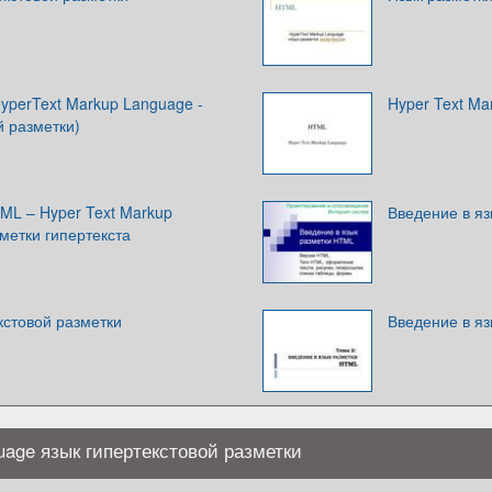
HyperText Markup Language -
Hyper Text Ma
й разметки)
ML – Hyper Text Markup
Введение в я
метки гипертекста
кстовой разметки
Введение в я
uage язык гипертекстовой разметки