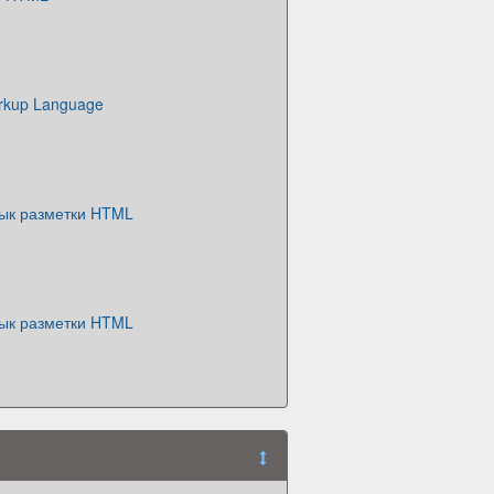
rkup Language
зык разметки HTML
зык разметки HTML