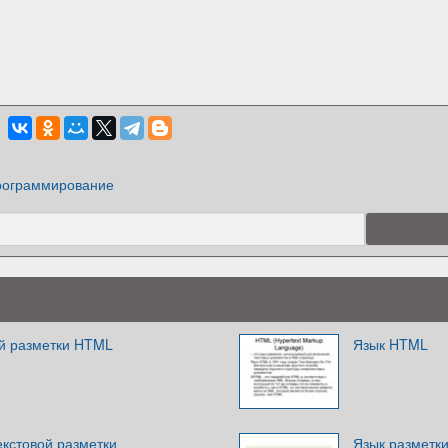
ограммирование
ой разметки HTML
Язык HTML
екстовой разметки
Язык разметк