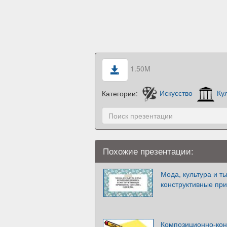
1.50M
Категории:
Искусство
Ку
Похожие презентации:
Мода, культура и т
конструктивные при
Композиционно-кон