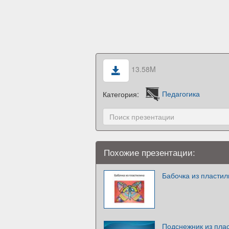
13.58M
Категория:
Педагогика
Похожие презентации:
Бабочка из пласти
Подснежник из пла