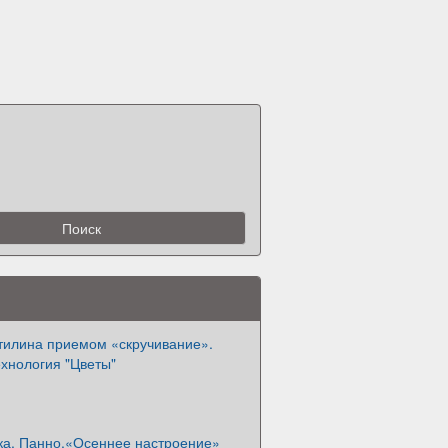
стилина приемом «скручивание».
хнология "Цветы"
ка. Панно.«Осеннее настроение»