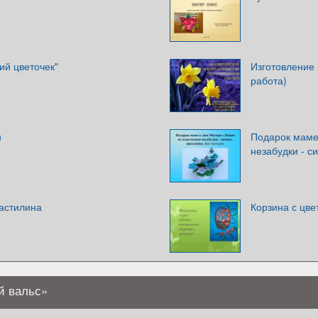
ий цветочек"
Изготовление
работа)
н
Подарок маме
незабудки - с
ластилина
Корзина с цве
й вальс»