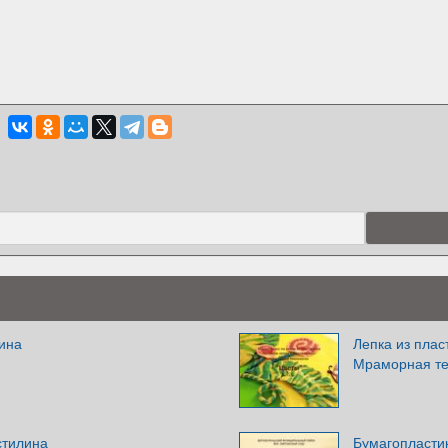
лина
Лепка из пла
Мраморная те
стилина
Бумагопласти