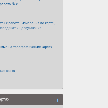
 работа № 2
рты к работе. Измерения по карте,
координат и целеуказания
емые на топографических картах
кая карта
артах