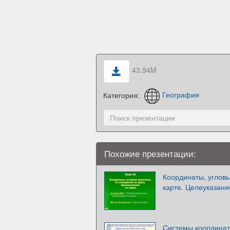
43.94M
Категория:
География
Похожие презентации:
Координаты, углов
карте. Целеуказани
Системы координат