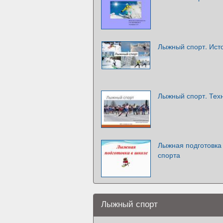
Лыжный спорт. Ист
Лыжный спорт. Тех
Лыжная подготовка 
спорта
Лыжный спорт