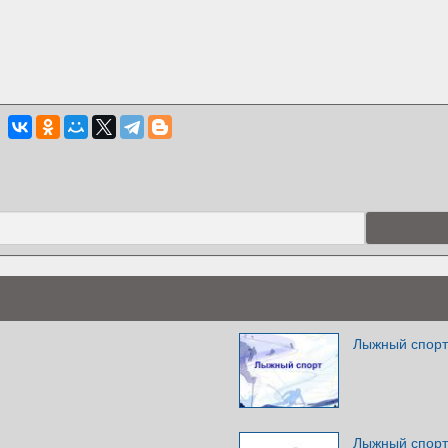
Лыжный спорт
Лыжный спорт