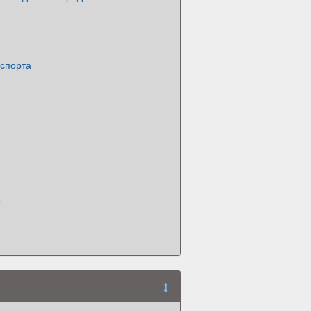
спорта