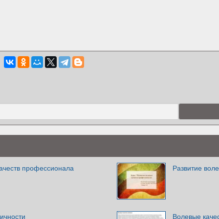
качеств профессионала
Развитие вол
личности
Волевые каче