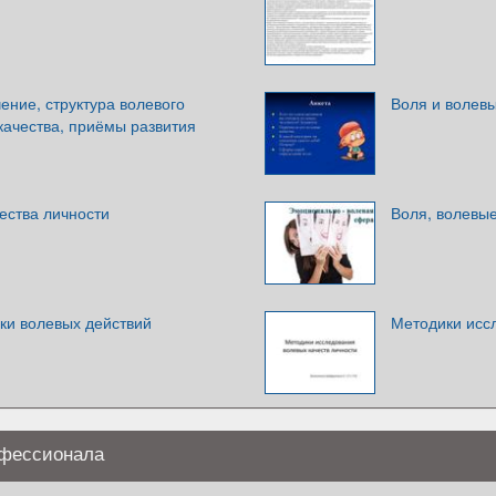
чение, структура волевого
Воля и волевы
качества, приёмы развития
ества личности
Воля, волевые
ки волевых действий
Методики исс
офессионала