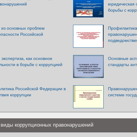
авонарушений
юридическая 
борьбы с кор
а из основных проблем
Профилактика
опасности Российской
правонарушен
подведомстве
экспертиза, как основное
Основные асп
льности в борьбе с коррупцией
стандарты ан
олитика Российской Федерации в
Правонарушен
твия коррупции
системе госу
 виды коррупционных правонарушений