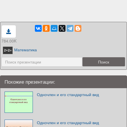
784.00K
Математика
Похожие презентации:
Одночлен и его стандартный вид
Одночлен и его стандартный вид