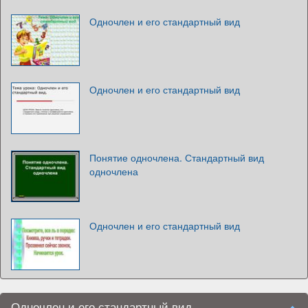
Одночлен и его стандартный вид
Одночлен и его стандартный вид
Понятие одночлена. Стандартный вид
одночлена
Одночлен и его стандартный вид
Одночлен и его стандартный вид