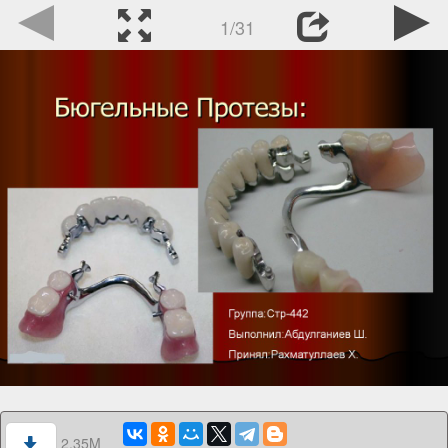
1/31
2.35M