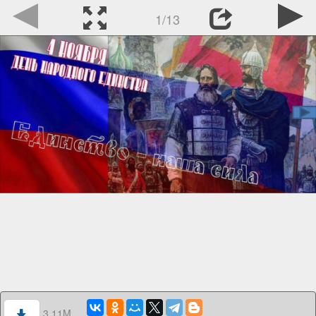
1/13
3.11M