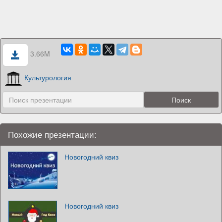
3.66M
Культурология
Похожие презентации:
Новогодний квиз
Новогодний квиз