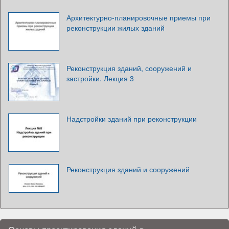
Архитектурно-планировочные приемы при
реконструкции жилых зданий
Реконструкция зданий, сооружений и
застройки. Лекция 3
Надстройки зданий при реконструкции
Реконструкция зданий и сооружений