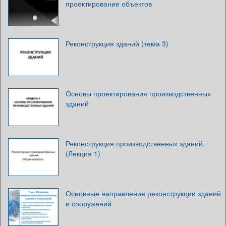
проектирование объектов
Реконструкция зданий (тема 3)
Основы проектирования производственных
зданий
Реконструкция производственных зданий.
(Лекция 1)
Основные направления реконструкции зданий
и сооружений