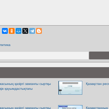
литика
касының қазіргі заманғы сыртқы
Қазақстан ре
дік қауымдастықтағы
касының қазіргі заманғы сыртқы
Қазақстанның