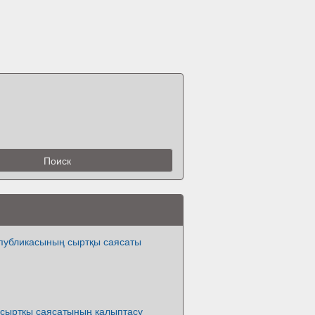
спубликасының сыртқы саясаты
 сыртқы саясатының қалыптасу