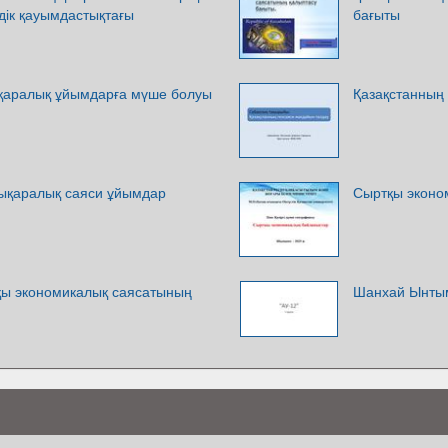
дік қауымдастықтағы
бағыты
қаралық ұйымдарға мүше болуы
Қазақстанның
лықаралық саяси ұйымдар
Сыртқы эконо
қы экономикалық саясатының
Шанхай Ынты