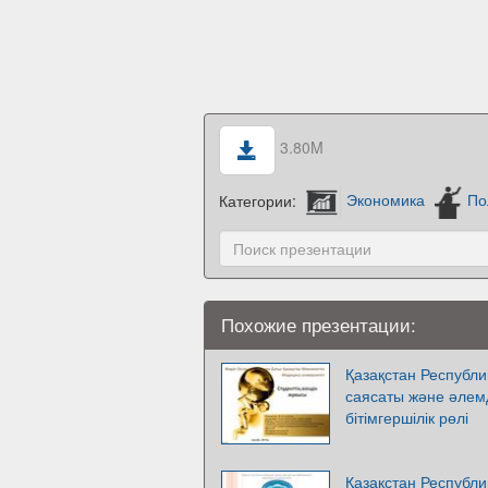
3.80M
Категории:
Экономика
По
Похожие презентации:
Қазақстан Республи
саясаты және әлем
бітімгершілік рөлі
Қазақстан Республи