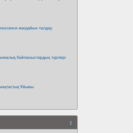
 геосаяси жағдайын талдау
микалық байланыстардың түрлері
мақтастық Ұйымы