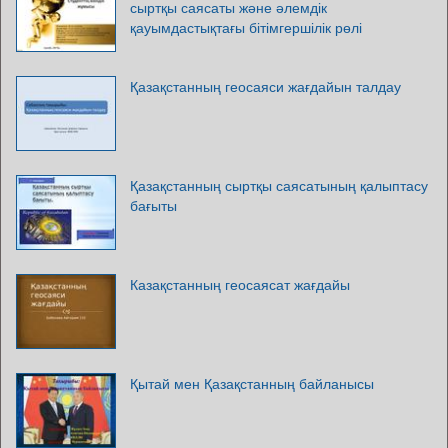
сыртқы саясаты және әлемдік
қауымдастықтағы бітімгершілік рөлі
Қазақстанның геосаяси жағдайын талдау
Қазақстанның сыртқы саясатының қалыптасу
бағыты
Казақстанның геосаясат жағдайы
Қытай мен Қазақстанның байланысы