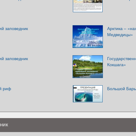
ий заповедник
Арктика – «н
Медведицы»
ий заповедник
Государствен
Кокшага»
й риф
Большой Бар
ник