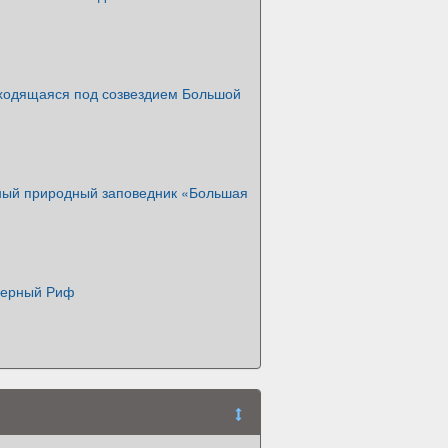
аходящаяся под созвездием Большой
ный природный заповедник «Большая
ьерный Риф