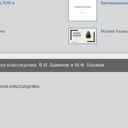
 XVIII в
Екатеринински
ека
Матвей Казако
ла классицизма. В.И. Баженов и М.Ф. Казаков
ОЛА КЛАССИЦИЗМА.