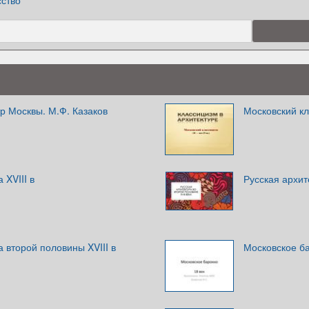
сство
р Москвы. М.Ф. Казаков
Московский кл
 XVIII в
Русская архит
а второй половины XVIII в
Московское ба