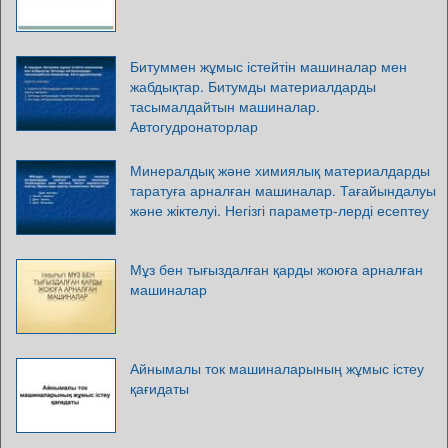
Битуммен жұмыс істейтін машиналар мен
жабдықтар. Битумды материалдарды
тасымалдайтын машиналар.
Автогудронаторлар
Минералдық және химиялық материалдарды
таратуға арналған машиналар. Тағайындалуы
және жіктелуі. Негізгі параметр-лерді есептеу
Мұз бен тығыздалған қарды жоюға арналған
машиналар
Айнымалы ток машиналарының жұмыс істеу
қағидаты