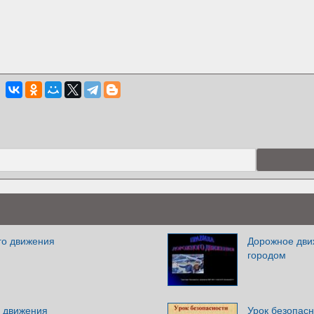
го движения
Дорожное дви
городом
 движения
Урок безопас