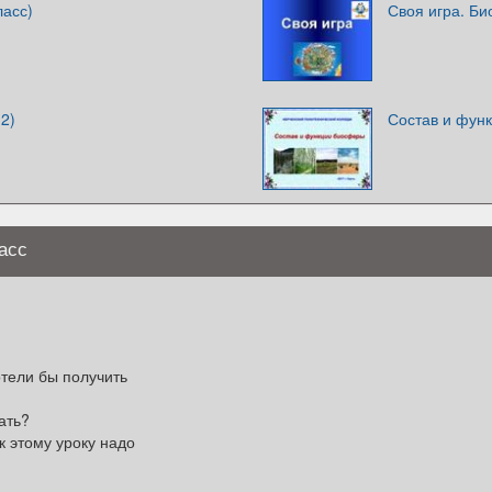
ласс)
Своя игра. Б
2)
Состав и фун
асс
отели бы получить
ать?
к этому уроку надо