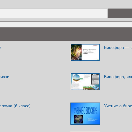
)
Биосфера — о
жизни
Биосфера, ил
лочка (6 класс)
Учение о биос