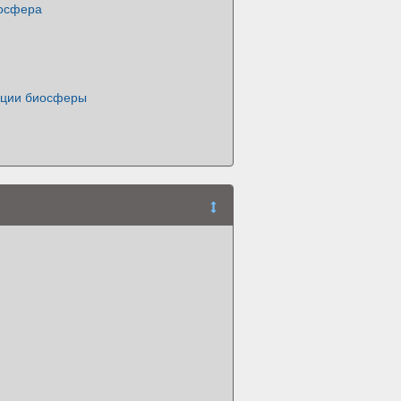
иосфера
кции биосферы