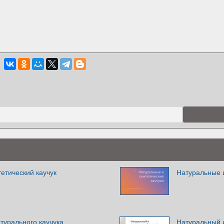
етический каучук
Натуральные и
атурального каучука
Натуральный и