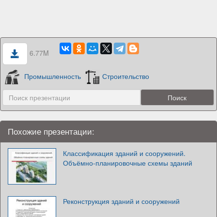
6.77M
Промышленность
Строительство
Похожие презентации:
Классификация зданий и сооружений.
Объёмно-планировочные схемы зданий
Реконструкция зданий и сооружений