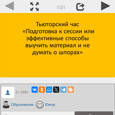
1/21
21.88M
Образование
Юмор