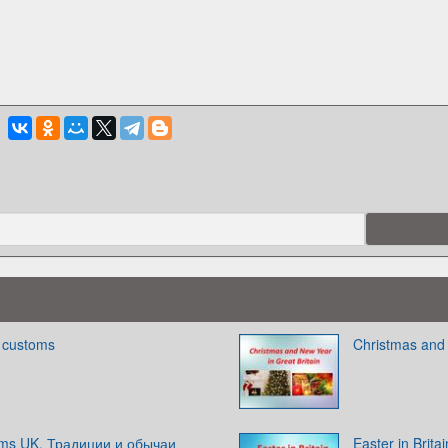
d customs
Christmas and 
toms UK. Традиции и обычаи
Easter in Brit