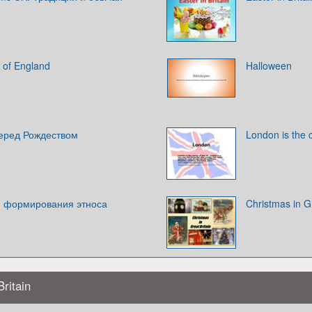
l of England
Halloween
Перед Рождеством
London is the c
я формирования этноса
Christmas in Gr
ritain