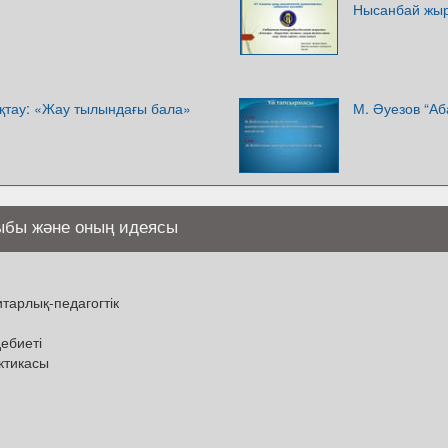
Нысанбай жыр
ықтау: «Жау тылындағы бала»
М. Әуезов “А
бы және оның идеясы
тарлық-педагогтік
ебиеті
актикасы