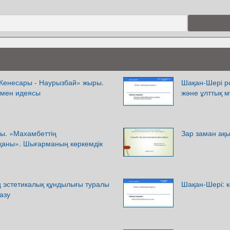
Кенесары - Наурызбай» жыры.
Шақан-Шері р
мен идеясы
және ұлттық 
ы. «Махамбеттің
Зар заман а
қаны». Шығарманың көркемдік
эстетикалық құндылығы туралы
Шақан-Шері: к
азу