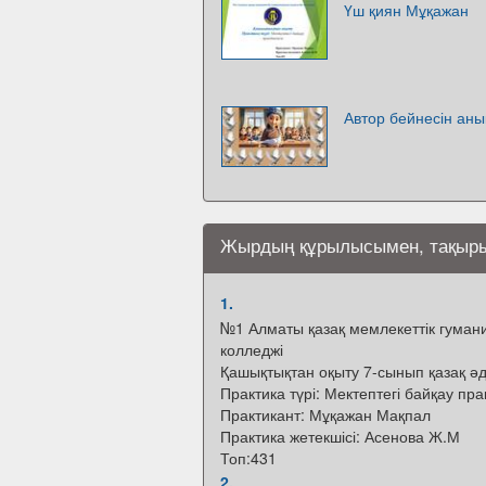
Үш қиян Мұқажан
Автор бейнесін ан
Жырдың құрылысымен, тақыры
1.
№1 Алматы қазақ мемлекеттік гумани
колледжі
Қашықтықтан оқыту 7-сынып қазақ әд
Практика түрі: Мектептегі байқау пр
Практикант: Мұқажан Мақпал
Практика жетекшісі: Асенова Ж.М
Топ:431
2.