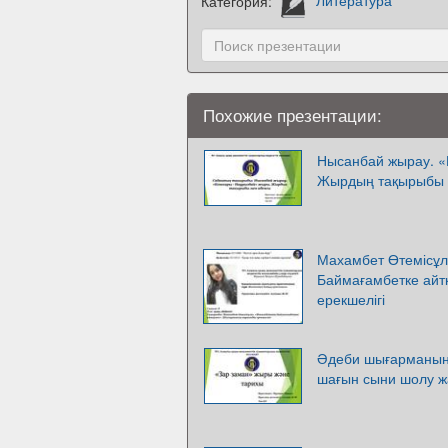
Категория:
Литература
Похожие презентации:
Нысанбай жырау. «
Жырдың тақырыбы 
Махамбет Өтемісұл
Баймағамбетке айт
ерекшелігі
Әдеби шығарманың 
шағын сыни шолу ж