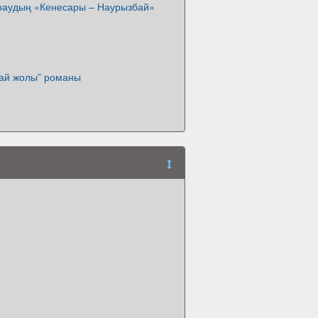
аудың «Кенесары – Наурызбай»
бай жолы” романы