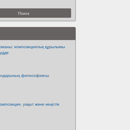
оманы: композициялық құрылымы
мүдде
қындарының философиясы
омпозиция, уақыт және кеңістік