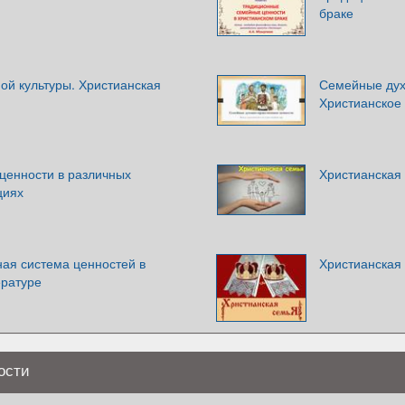
браке
ой культуры. Христианская
Семейные дух
Христианское
ценности в различных
Христианская
циях
ная система ценностей в
Христианская
ературе
ости