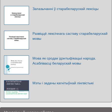
Запазычанні ў старабеларускай лексіцы
Развіццё лексічнага саставу старабеларускай
мовы
Мова як сродак ідэнтыфікацыі народа.
Асаблівасці беларускай мовы
Мэты і задачы кагнітыўнай лінгвістыкі