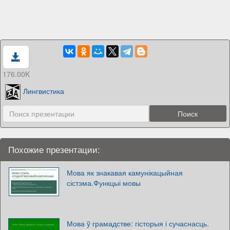
176.00K
Лингвистика
Похожие презентации:
Мова як знакавая камунікацыйная
сістэма.Функцыі мовы
Мова ў грамадстве: гісторыя і сучаснасць.