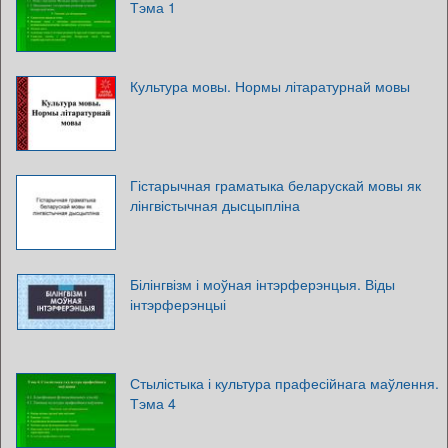
Тэма 1
Культура мовы. Нормы літаратурнай мовы
Гістарычная граматыка беларускай мовы як
лінгвістычная дысцыпліна
Білінгвізм і моўная інтэрферэнцыя. Віды
інтэрферэнцыі
Стылістыка і культура прафесійнага маўлення.
Тэма 4