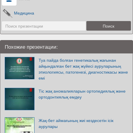
Медицина
Похожие презентации:
Туа пайда болған генетикалық жағынан
айқындалған бет жақ жүйесі ауруларының
этиологиясы, патогенезі, диагностикасы және
емі
Тіс жақ аномалияларын ортопедиялық және
ортодонтиялық емдеу
Жақ-бет аймағының жиі кездесетін ісік
аурулары