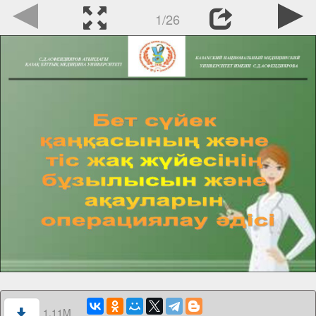
1/26
1.11M