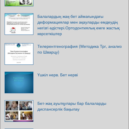
Балалардың жақ-бет аймағындағы
деформациялар мен ақауларды емдеудің
негізгі әдістері.Ортодонтиялық емге жастық
көрсеткіштер
Телерентгенография (Методика Трг, анализ
по Шварцу)
Үшкіл нерв. Бет нерві
Бет-жақ ауытқулары бар балаларды
диспансерлік бақылау