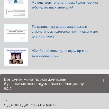
Методы рентгенологической диагностики
зубочелюстных аномалий
Тіс қатарының деформациясының
этиологиясы, патогенезі, клиникасы және
диагностикасы
Жақ-бет аймағындағы ақаулар мен
деформациялар
Бет сүйек және тіс жақ жүйесінің
бұзылысын және ақуаларын операциялау
едісі
1.
С.Д.АСФЕНДИЯРОВ АТЫНДАҒЫ