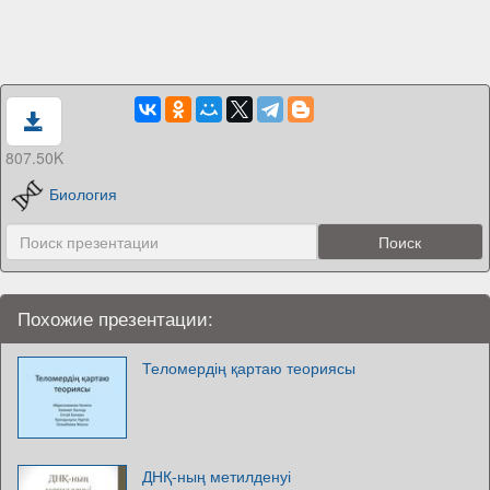
807.50K
Биология
Похожие презентации:
Теломердің қартаю теориясы
ДНҚ-ның метилденуі