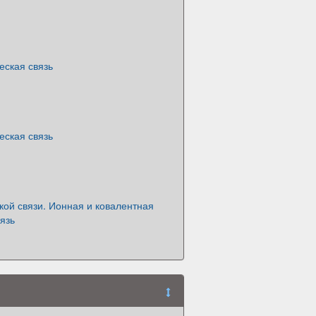
еская связь
еская связь
ой связи. Ионная и ковалентная
язь