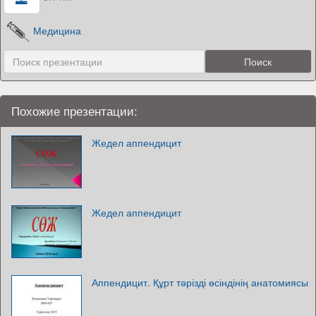
Медицина
Похожие презентации:
Жедел аппендицит
Жедел аппендицит
Аппендицит. Құрт тәрізді өсіндінің анатомиясы