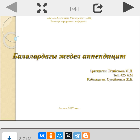
1/41
3.71M