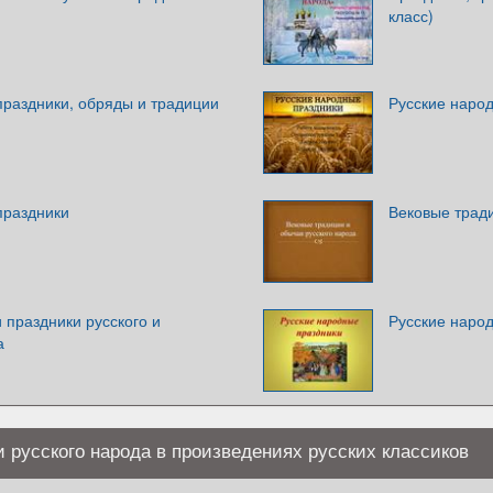
класс)
праздники, обряды и традиции
Русские наро
праздники
Вековые тради
 праздники русского и
Русские наро
а
 русского народа в произведениях русских классиков