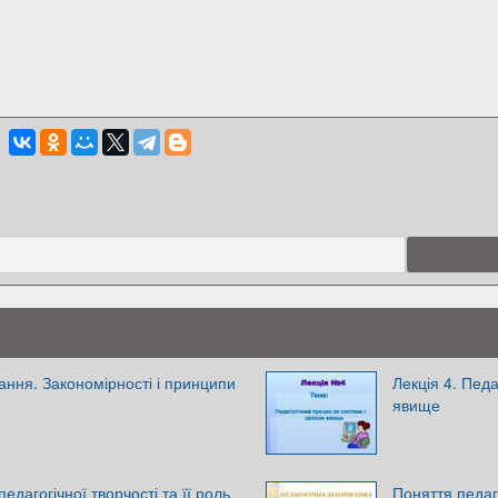
ання. Закономірності і принципи
Лекція 4. Педа
явище
 педагогічної творчості та її роль
Поняття педаго