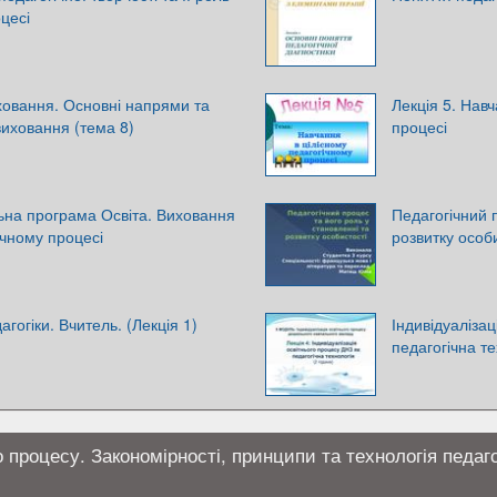
цесі
овання. Основні напрями та
Лекція 5. Нав
 виховання (тема 8)
процесі
ьна програма Освіта. Виховання
Педагогічний п
ічному процесі
розвитку особ
агогіки. Вчитель. (Лекція 1)
Індивідуалізац
педагогічна те
о процесу. Закономірності, принципи та технологія педаго