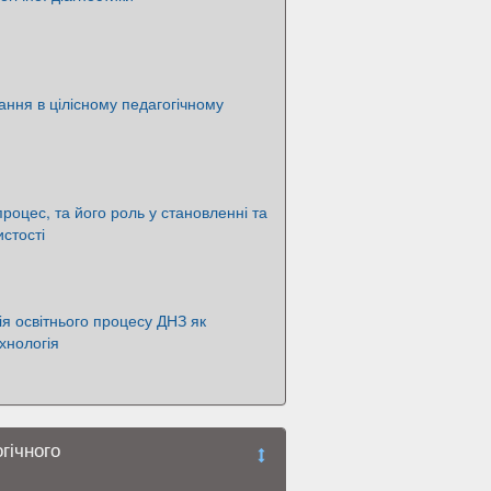
чання в цілісному педагогічному
роцес, та його роль у становленні та
истості
ія освітнього процесу ДНЗ як
хнологія
гічного