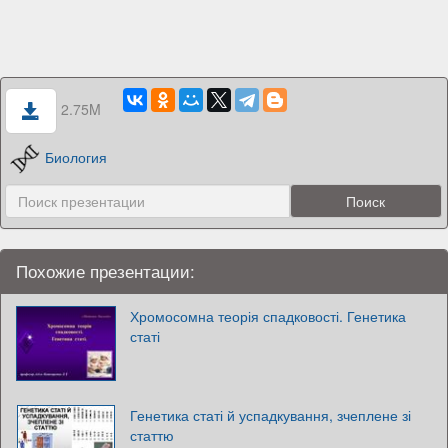
2.75M
Биология
Похожие презентации:
Хромосомна теорія спадковості. Генетика
статі
Генетика статі й успадкування, зчеплене зі
статтю