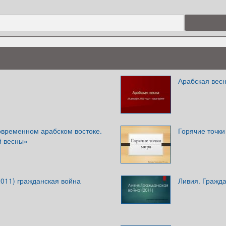
Арабская весн
овременном арабском востоке.
Горячие точки
й весны»
011) гражданская война
Ливия. Гражда