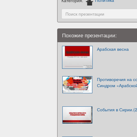
Категория:
Политика
Похожие презентации:
Арабская весна
Противоречия на с
Синдром «Арабско
События в Сирии.(2