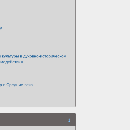
р
 культуры в духовно-историческом
имодействия
р в Средние века