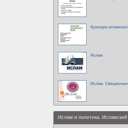
Культура исламско
Ислам
Ислам. Священные 
Ислам и политика. Исламский