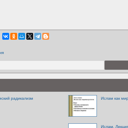
ия
мский радикализм
Ислам как ми
Ислам. Лекци