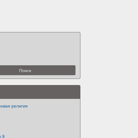
ровая религия
я 9