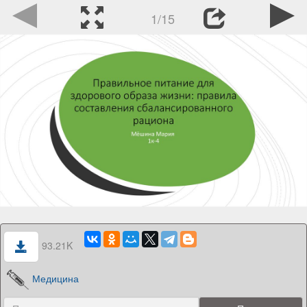
1/15
93.21K
Медицина