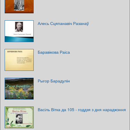
Алесь Сцяпанавіч Разанаў
Баравікова Раіса
Рыгор Барадулін
Васіль Вітка да 105 - годдзя з дня нараджэння