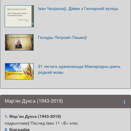
Іван Чыгрынаў. Дзівак з Ганчарнай вуліцы
Генадзь Пятровiч Пашкоў
21 лютага адзначаецца Міжнародны дзень
роднай мовы
Мар’ян Дукса (1943-2019)
1.
Мар’ян Дукса (1943-2019)
падрыхтаваў Паслед Іван 11 «В» клас
2.
Біяграфія