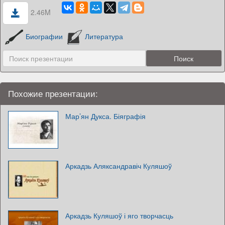
2.46M
Биографии
Литература
Похожие презентации:
Мар’ян Дукса. Біяграфія
Аркадзь Аляксандравіч Куляшоў
Аркадзь Куляшоў і яго творчасць