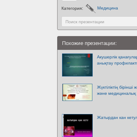
Категория:
Медицина
Похожие презентации:
Акушерлік қанағула
анықтау профилакт
Жүктіліктің бірінші
және медициналық т
Жатырдан кан кету