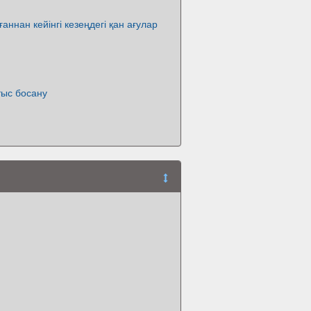
аннан кейінгі кезеңдегі қан ағулар
тыс босану