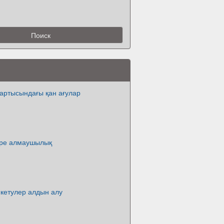
 жартысындағы қан ағулар
тере алмаушылық
 кетулер алдын алу