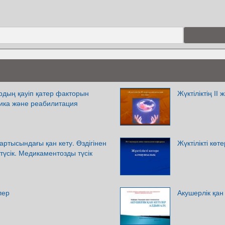
рдың қауіп қатер факторын
Жүктіліктің ІІ
ика және реабилитация
 жартысындағы қан кету. Өздігінен
Жүктілікті кө
үсік. Медикаментозды түсік
лер
Акушерлік қан