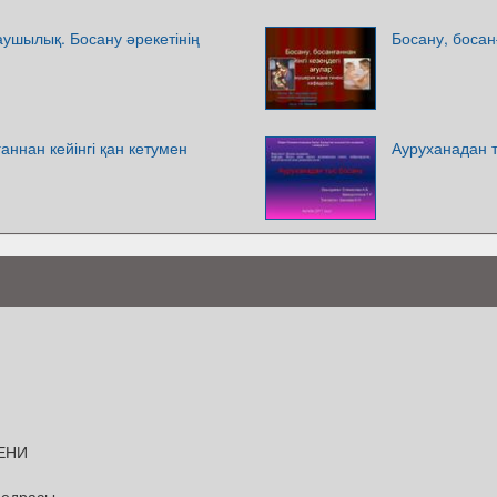
аушылық. Босану әрекетінің
Босану, босанғ
аннан кейінгі қан кетумен
Ауруханадан 
ЕНИ
федрасы