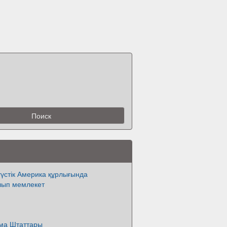
үстік Америка құрлығында
лып мемлекет
ма Штаттары