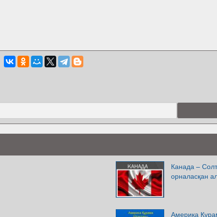
Канада – Солт
орналасқан а
Америка Құра