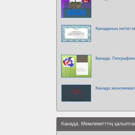
Канаданың негізгі к
Канада. География
Канада экономикас
Канада. Мемлекетттің қалыпт