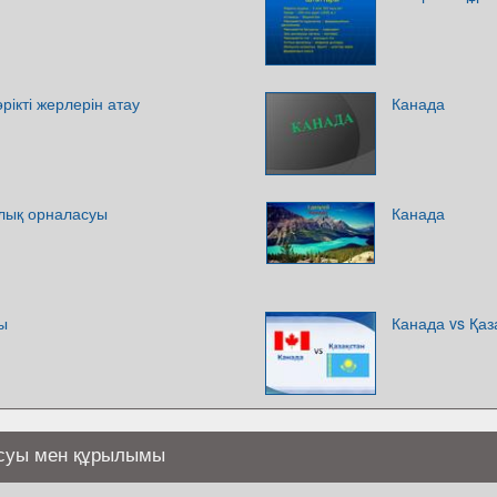
өрікті жерлерін атау
Канада
лық орналасуы
Канада
ы
Канада vs Қаз
асуы мен құрылымы