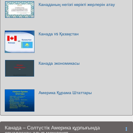
Канаданың негізгі көрікті жерлерін атау
Канада vs Қазақстан
Канада экономикасы
Америка Құрама Штаттары
Канада – Солтүстік Америка құрлығында
орналасқан алып мемлекет