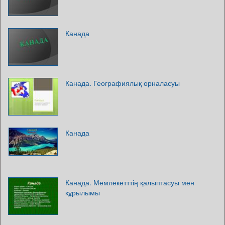
Канада
Канада. Географиялық орналасуы
Канада
Канада. Мемлекетттің қалыптасуы мен
құрылымы